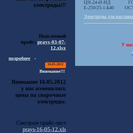
ЦН-24-Ø-НД ГОСТ
электроды!!!
Е-250/25-1-Б40 ОСТ 
Электроды для наплавк
Наш новый
прайс:
prays-03-07-
У на
12.xlsx
подробнее
16.05.2012
Внимание!!!
Внимание 16.05.2012
у нас изменились
цены на сварочные
электроды.
Смотрим прайс-лист
:
prays-16-05-12.xls