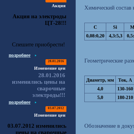
Акция
Химический состав 
Акция на электроды
ЦТ-28!!!
C
Si
M
0,08:0,20
4,3:5,3
0,5:
Спешите приобрести!
подробнее
Геометрические разм
28.01.2016
Изменение цен
28.01.2016
Диаметр, мм
Ток, А
изменились цены на
сварочные
4,0
130-160
электроды!!!
5,0
180-210
подробнее
03.07.2012
Изменение цен
03.07.2012 изменились
Обозначение в доку
цены на сварочные