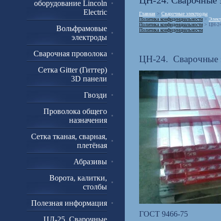
ЦН-24. Сварочные 
оборудование Lincoln
Electric
Главная
>
Сварочные электроды
Политика конфиденциальности
>
Элект
Политика конфиденциальности
> ЦН-24
Вольфрамовые
Политика конфиденциальности
электроды
Сварочная проволока
ЦН-24. Сварочные 
Сетка Gitter (Гиттер)
3D панели
Гвозди
Проволока общего
назначения
Сетка тканая, сварная,
плетёная
Абразивы
Ворота, калитки,
столбы
Полезная информация
ГОСТ 9466-75
ЦЛ-25. Сварочные