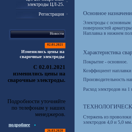
электроды ЦЛ-25.
Основное назначени
Регистрация
Электроды с основным 
поверхностей арматуры
Наплавка в нижнем пол
Новости
02.01.2021
Изменились цены на
Характеристика сва
сварочные электроды
Покрытие - основное.
С 02.01.2021
Коэффициент наплавки -
изменились цены на
сварочные электроды.
Производительность напл
Расход электродов на 1 
Подробности уточняйте
ТЕХНОЛОГИЧЕСК
по телефонам у наших
менеджеров.
Стержень из проволоки
электродов 4,0 и 5,0 мм.
подробнее
26.03.2020