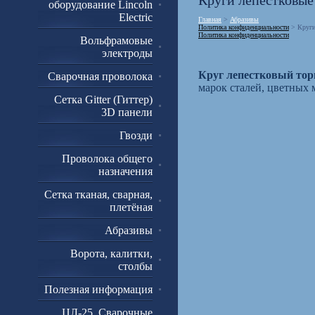
Круги лепестковые
оборудование Lincoln
Electric
Главная
>
Абразивы
Политика конфиденциальности
> Круги
Политика конфиденциальности
Вольфрамовые
электроды
Круг лепестковый тор
Сварочная проволока
марок сталей, цветных 
Сетка Gitter (Гиттер)
3D панели
Гвозди
Проволока общего
назначения
Сетка тканая, сварная,
плетёная
Абразивы
Ворота, калитки,
столбы
Полезная информация
ЦЛ-25. Сварочные