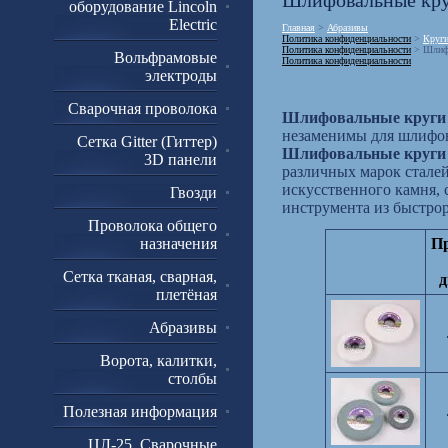
Шлифовальные кру
оборудование Lincoln
Electric
Главная
>
Абразивы
Политика конфиденциальности
>
Круг
Политика конфиденциальности
> Шлифо
Вольфрамовые
Политика конфиденциальности
электроды
Сварочная проволока
Шлифовальные круги
незаменимы для шлифова
Сетка Gitter (Гиттер)
Шлифовальные круги
3D панели
различных марок сталей
искусственного камня, 
Гвозди
инструмента из быстро
Проволока общего
назначения
Пр
Сетка тканая, сварная,
д
плетёная
Абразивы
Ворота, калитки,
столбы
Полезная информация
ЦЛ-25. Сварочные