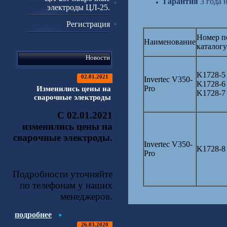
Гарантия
3 года 
электроды ЦЛ-25.
Регистрация
Номер п
Наименование
каталогу
Новости
K1728-
02.01.2021
Invertec V350-
K1728-
Pro
Изменились цены на
K1728-7
сварочные электроды
С 02.01.2021
изменились цены на
сварочные электроды.
Invertec V350-
K1728-8
Pro
Подробности уточняйте
по телефонам у наших
менеджеров.
подробнее
26.03.2020