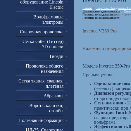
Invertec V350 Pro
оборудование Lincoln
Electric
Главная
>
Сварочное оборудование Linc
Политика конфиденциальности
>
Униве
Политика конфиденциальности
> Invert
Вольфрамовые
Политика конфиденциальности
электроды
Invertec V350 Pro
Сварочная проволока
Сетка Gitter (Гиттер)
3D панели
Надежный инверторный
Гвозди
Проволока общего
Модель Invertec 350-Pr
назначения
Преимущества:
Сетка тканая, сварная,
Одинаковые ном
плетёная
(сетевых) напряж
Диапазон регули
Абразивы
от аргонодуговой
Сеть питания
- 2
Ворота, калитки,
практически при 
столбы
Функция Touch-S
сварки предотвра
Полезная информация
вольфрама.
Эффективность 
ЦЛ-25. Сварочные