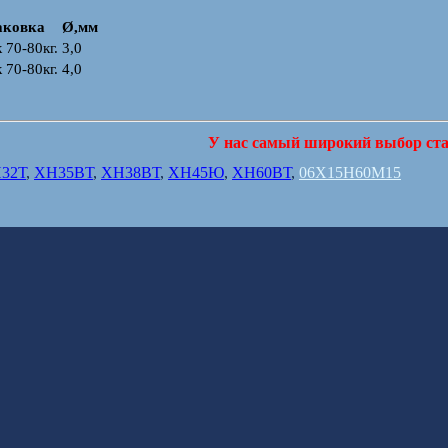
аковка
Ø,мм
 70-80кг.
3,0
 70-80кг.
4,0
У нас самый широкий выбор ста
32Т
,
ХН35ВТ
,
ХН38ВТ
,
ХН45Ю
,
ХН60ВТ
,
06Х15Н60М15