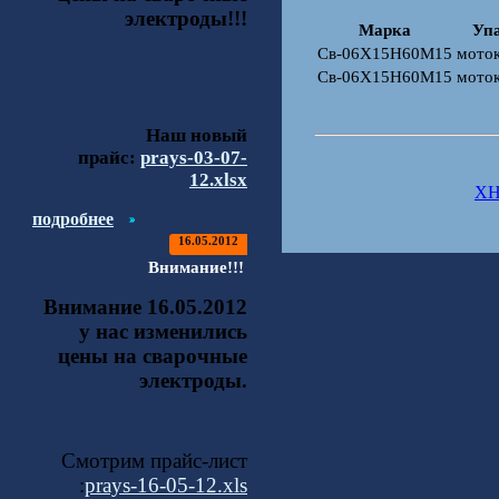
электроды!!!
Марка
Уп
Св-06Х15Н60М15
моток
Св-06Х15Н60М15
моток
Наш новый
прайс:
prays-03-07-
12.xlsx
ХН
подробнее
16.05.2012
Внимание!!!
Внимание 16.05.2012
у нас изменились
цены на сварочные
электроды.
Смотрим прайс-лист
:
prays-16-05-12.xls