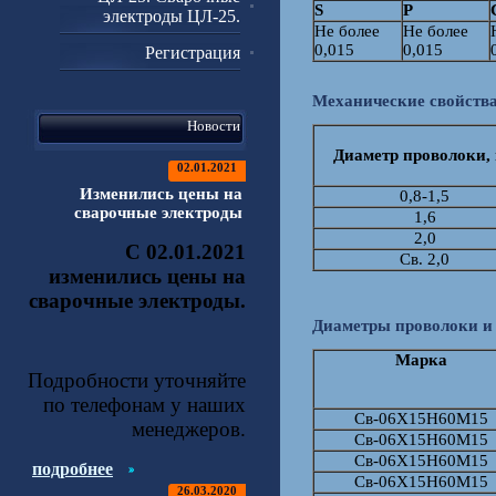
S
P
электроды ЦЛ-25.
Не более
Не более
0,015
0,015
Регистрация
Механические свойств
Новости
Диаметр проволоки,
02.01.2021
Изменились цены на
0,8-1,5
сварочные электроды
1,6
2,0
С 02.01.2021
Св. 2,0
изменились цены на
сварочные электроды.
Диаметры проволоки и
Марка
Подробности уточняйте
по телефонам у наших
Cв-06Х15Н60М15
менеджеров.
Cв-06Х15Н60М15
Cв-06Х15Н60М15
подробнее
Cв-06Х15Н60М15
26.03.2020