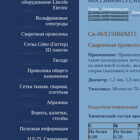
06Х15Н60М15 (ЭП
оборудование Lincoln
Electric
Главная
>
Нержавеющая сталь
Политика конфиденциальности
>
Жароп
Политика конфиденциальности
> 06Х1
Вольфрамовые
Политика конфиденциальности
электроды
Св-06Х15Н60М15
Сварочная проволока
Сварочная провол
Сетка Gitter (Гиттер)
3D панели
Применение:
Применяет
Гвозди
также разнородных метал
на никелевой основе, эк
Проволока общего
сварки (наплавки) и изг
назначения
Диаметр:
1,2 мм, 1,6 мм,
Сетка тканая, сварная,
Упаковка:
Мотки по 70-
плетёная
Абразивы
Подробная информация
Ворота, калитки,
Химический состав про
столбы
С
Si
Полезная информация
Не более
Не более
0,08
0,50
ЦЛ-25. Сварочные