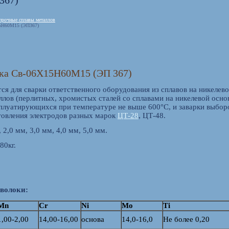
367)
рочные сплавы металлов
5Н60М15 (ЭП367)
ока Св-06Х15Н60М15 (ЭП 367)
ся для сварки ответственного оборудования из сплавов на никел
лов (перлитных, хромистых сталей со сплавами на никелевой основ
сплуатирующихся при температуре не выше 600°C, и заварки выбор
отовления электродов разных марок
ЦТ-28
, ЦТ-48.
 2,0 мм, 3,0 мм, 4,0 мм, 5,0 мм.
80кг.
волоки:
Mn
Cr
Ni
Mo
Ti
1,00-2,00
14,00-16,00
основа
14,0-16,0
Не более 0,20