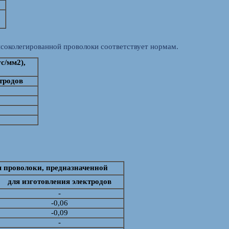
соколегированной проволоки соответствует нормам.
с/мм2),
тродов
я проволоки, предназначенной
для изготовления электродов
-
-0,06
-0,09
-