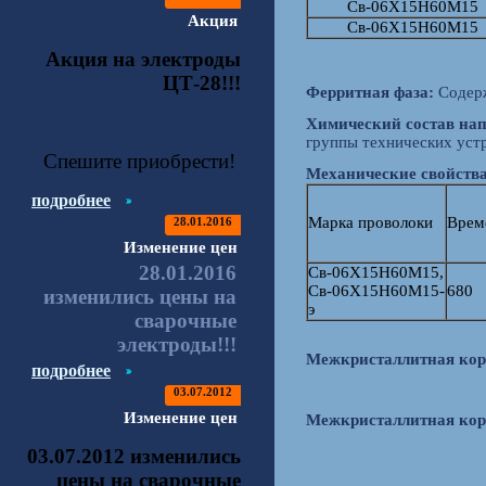
Cв-06Х15Н60М15
Акция
Cв-06Х15Н60М15
Акция на электроды
ЦТ-28!!!
Ферритная фаза:
Содерж
Химический состав нап
группы технических уст
Спешите приобрести!
Механические свойства
подробнее
Марка проволоки
Врем
28.01.2016
Изменение цен
28.01.2016
Cв-06Х15Н60М15,
Св-06Х15Н60М15-
680
изменились цены на
э
сварочные
электроды!!!
Межкристаллитная кор
подробнее
03.07.2012
Изменение цен
Межкристаллитная кор
03.07.2012 изменились
цены на сварочные