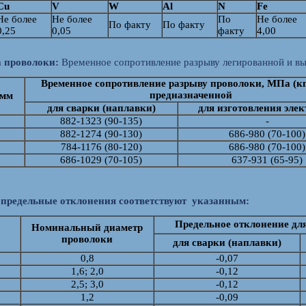
Cu
V
W
Al
N
Fe
Не более
Не более
По
Не более
По факту
По факту
0,25
0,05
факту
4,00
а проволоки:
Временное сопротивление разрыву легированной и вы
Временное сопротивление разрыву проволоки, МПа (кг
предназначенной
 мм
для сварки (наплавки)
для изготовления элек
882-1323 (90-135)
-
882-1274 (90-130)
686-980 (70-100)
784-1176 (80-120)
686-980 (70-100)
686-1029 (70-105)
637-931 (65-95)
 предельные отклонения соответствуют указанным:
Предельное отклонение дл
Номинальный диаметр
проволоки
для сварки (наплавки)
0,8
-0,07
1,6; 2,0
-0,12
2,5; 3,0
-0,12
1,2
-0,09