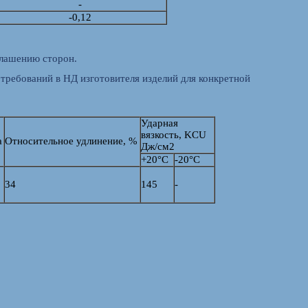
-
-0,12
глашению сторон.
 требований в НД изготовителя изделий для конкретной
Ударная
вязкость, KCU
а
Относительное удлинение, %
Дж/см2
+20°C
-20°C
34
145
-