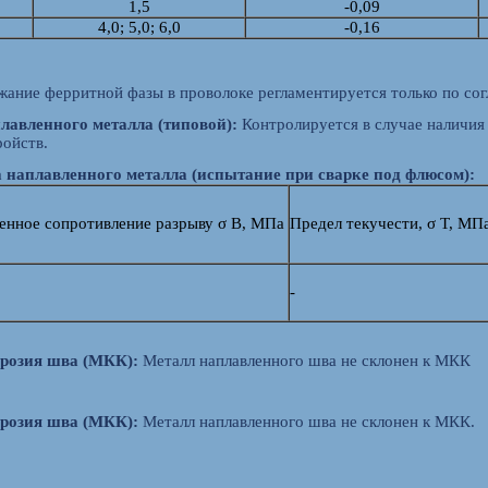
1,5
-0,09
4,0; 5,0; 6,0
-0,16
ание ферритной фазы в проволоке регламентируется только по со
лавленного металла (типовой):
Контролируется в случае наличия
ройств.
 наплавленного металла (испытание при сварке под флюсом):
енное сопротивление разрыву σ B, МПа
Предел текучести, σ T, МП
-
розия шва (МКК):
Металл наплавленного шва не склонен к МКК
розия шва (МКК):
Металл наплавленного шва не склонен к МКК.